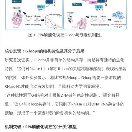
图 1. RPA磷酸化调控G-loop与衰老机制图。
核心发现：G-loops的结构抗性及其分子后果
研究首次证实，G-loops并非简单的结构共存，而是具有独特的生化
特性：它们对RNase H1（解析R-loop的关键核糖核酸酶）表现出显著
的抗性。体外实验显示，相比常规R-loop，G-loop需要三倍浓度的
RNase H1才能启动有效切割，且降解动力学明显减慢。
"这种抗性源于G4结构对非模板DNA链的稳定性封装，"研究解释
道，"当G4与R-loop共存时，它限制了RNase H1对DNA:RNA杂交体的
接触，形成了一个需要特殊'解锁'机制的结构锁。"
机制突破：RPA磷酸化调控的"开关"模型