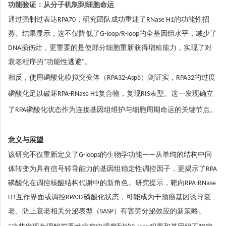
功能验证：从分子机制到细胞命运
通过强制过表达RPA70，研究团队成功重建了RNase H1的功能性招
募。结果显示，这不仅降低了G-loop/R-loop的全基因组水平，减少了
DNA损伤灶，更重要的是使部分细胞重新获得增殖能力，实现了对
衰老程序的"功能性逃避"。
相反，使用磷酸化模拟突变体（RPA32-Asp8）则证实，RPA32的过度
磷酸化足以破坏RPA-RNase H1复合物，复现RIS表型。这一发现确立
了RPA磷酸化状态作为连接基因组维护与细胞周期命运的关键节点。
意义与展望
该研究不仅重新定义了G-loops的生物学功能——从单纯的结构中间
体转变为具有信号转导能力的基因组稳定性调控因子，更揭示了RPA
磷酸化在调控核酸结构代谢中的新角色。研究提示，靶向RPA-RNase
H1互作界面或调控RPA32磷酸化状态，可能成为干预癌基因诱导衰
老、防止衰老相关分泌表型（SASP）有害旁分泌效应的新策略。