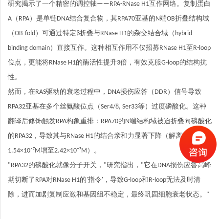
研究揭示了一个精密的调控轴——RPA-RNase H1互作网络。复制蛋白
A（RPA）是单链DNA结合复合物，其RPA70亚基的N端OB折叠结构域
（OB-fold）可通过特定β折叠与RNase H1的杂交结合域（hybrid-
binding domain）直接互作。这种相互作用不仅招募RNase H1至R-loop
位点，更能将RNase H1的酶活性提升3倍，有效克服G-loop的结构抗
性。
然而，在RAS驱动的衰老过程中，DNA损伤应答（DDR）信号导致
RPA32亚基在多个丝氨酸位点（Ser4/8, Ser33等）过度磷酸化。这种
翻译后修饰触发RPA构象重排：RPA70的N端结构域被迫折叠向磷酸化
的RPA32，导致其与RNase H1的结合亲和力显著下降（解离常数Kd从
1.54×10⁻⁷M增至2.42×10⁻⁷M）。
"RPA32的磷酸化就像分子开关，"研究指出，"它在DNA损伤应答高峰
期切断了RPA对RNase H1的'指令'，导致G-loop和R-loop无法及时清
除，进而加剧复制应激和基因组不稳定，最终巩固细胞衰老状态。"