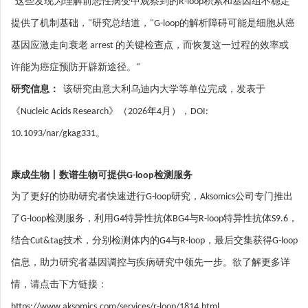
"这些发现为理解前恶性病变中观察到的R-loop积累和基因组不稳定
提供了机制基础，"研究总结道，"G-loop的解析障碍可能是细胞从癌
基因应激走向衰老 arrest 的关键检查点，而恢复这一过程的效率或
许能为癌症预防开辟新途径。"
研究信息：
该研究由意大利乌迪内大学等单位完成，发表于
《Nucleic Acids Research》（2026年4月），DOI:
10.1093/nar/gkag331。
康成生物丨数谱生物可提供G-loop检测服务
为了更好的协助研究者快速进行G-loop研究，Aksomics公司专门推出
了G-loop检测服务，利用G4特异性抗体BG4与R-loop特异性抗体S9.6，
结合Cut&tag技术，分别检测体内的G4与R-loop，最后交集获得G-loop
信息，助力研究者基因调控与疾病研究中领先一步。欲了解更多详
情，请点击下方链接：
https://www.aksomics.com/services/r-loop/1814.html