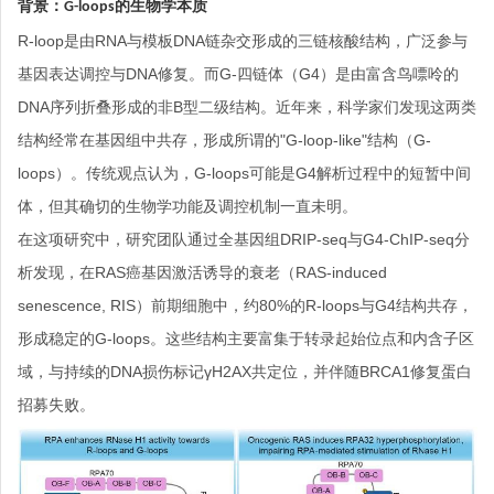
背景：G-loops的生物学本质
R-loop是由RNA与模板DNA链杂交形成的三链核酸结构，广泛参与
基因表达调控与DNA修复。而G-四链体（G4）是由富含鸟嘌呤的
DNA序列折叠形成的非B型二级结构。近年来，科学家们发现这两类
结构经常在基因组中共存，形成所谓的"G-loop-like"结构（G-
loops）。传统观点认为，G-loops可能是G4解析过程中的短暂中间
体，但其确切的生物学功能及调控机制一直未明。
在这项研究中，研究团队通过全基因组DRIP-seq与G4-ChIP-seq分
析发现，在RAS癌基因激活诱导的衰老（RAS-induced
senescence, RIS）前期细胞中，约80%的R-loops与G4结构共存，
形成稳定的G-loops。这些结构主要富集于转录起始位点和内含子区
域，与持续的DNA损伤标记γH2AX共定位，并伴随BRCA1修复蛋白
招募失败。