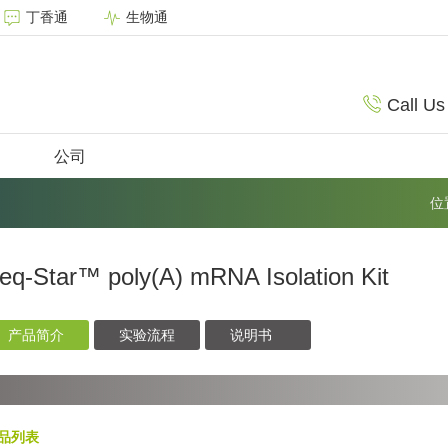
丁香通
生物通
Call Us
公司
位
eq-Star™ poly(A) mRNA Isolation Kit
产品简介
实验流程
说明书
品列表