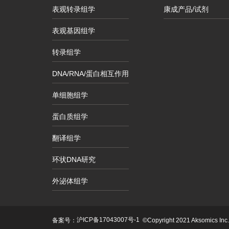
表观转录组学
康成产品/试剂
表观基因组学
转录组学
DNA/RNA/蛋白相互作用
单细胞组学
蛋白质组学
翻译组学
环状DNA研究
外泌体组学
沪ICP备17043007号-1
备案号：
©Copyright 2021 Aksomics Inc. A