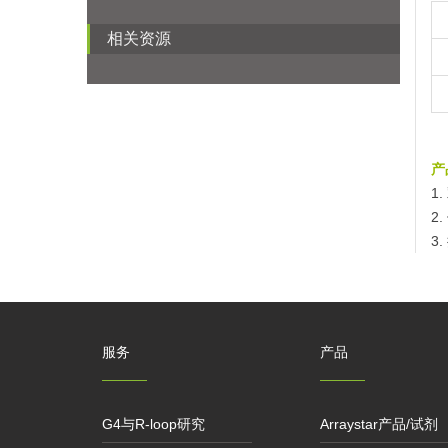
相关资源
产
1
2
3
服务
产品
G4与R-loop研究
Arraystar产品/试剂