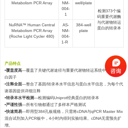
Metabolism PCR Array
NM-
well/plate
004-
检测373个编
1
码重要代谢酶
与代谢物转运
NuRNA™ Human Central
AS-
384-well
蛋白的转录本
Metabolism PCR Array
NM-
plate
(Roche Light Cycler 480)
004-
1-R
产品特点
•覆盖度高
—覆盖了关键代谢途径与重要代谢物转运系统中的酶和蛋
白因子
•注释全面
—整合了基因/转录本水平信息与蛋白水平信息，为每个代
谢基因提供详细注释
•转录本水平检测
—检测编码Uniprot经典蛋白的转录本
•严谨性强
—所有引物都通过了多样本严格测试
•快速简易
—即用型384孔板规格，只需将cDNA与qPCR Master Mix
混合试剂加入PCR板中，4小时内得到实验结果。cDNA无需预先扩
增。