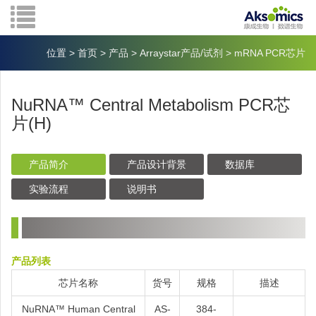
位置
>
首页
>
产品
>
Arraystar产品/试剂
>
mRNA PCR芯片
NuRNA™ Central Metabolism PCR芯
片(H)
产品简介
产品设计背景
数据库
实验流程
说明书
产品列表
芯片名称
货号
规格
描述
NuRNA™ Human Central
AS-
384-