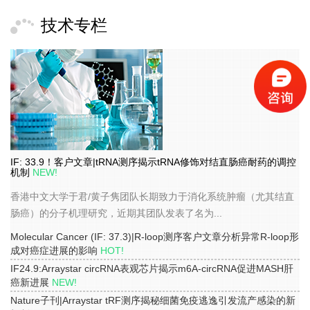
技术专栏
>
IF: 33.9！客户文章|tRNA测序揭示tRNA修饰对结直肠癌耐药的调控
机制
NEW!
香港中文大学于君/黄子隽团队长期致力于消化系统肿瘤（尤其结直
肠癌）的分子机理研究，近期其团队发表了名为...
Molecular Cancer (IF: 37.3)|R-loop测序客户文章分析异常R-loop形
成对癌症进展的影响
HOT!
IF24.9:Arraystar circRNA表观芯片揭示m6A-circRNA促进MASH肝
癌新进展
NEW!
Nature子刊|Arraystar tRF测序揭秘细菌免疫逃逸引发流产感染的新