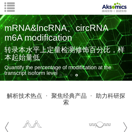
mRNA&lncRNA、circRNA
m6A modification
转录本水平上定量检测修饰百分比，样
本起始量低
Quantify the percentage of modiﬁcation at the
transcript isoform level
Explore products
解析技术热点 · 聚焦经典产品 · 助力科研探
索