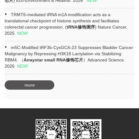
芯片
) Eco-Environment & Healthb. 2026
NEW!
TRMT6-mediated tRNA m1A modification acts as a
translational checkpoint of histone synthesis and facilitates
colorectal cancer progression. (
tRNA修饰测序
) Nature Cancer.
2025
NEW!
m5C-Modified tRF3b-CysGCA-23 Suppresses Bladder Cancer
Malignancy by Repressing H3K18 Lactylation via Stabilizing
RBM4. （
Arraystar small RNA修饰芯片
）Advanced Science.
2026
NEW!
more