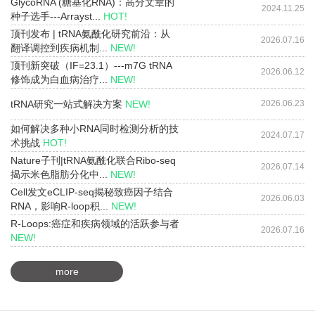
GlycoRNA (糖基化RNA)：高分文章的
2024.11.25
种子选手---Arrayst...
HOT!
顶刊发布 | tRNA氨酰化研究前沿：从
2026.07.16
翻译调控到疾病机制...
NEW!
顶刊新突破（IF=23.1）---m7G tRNA
2026.06.12
修饰成为白血病治疗...
NEW!
tRNA研究一站式解决方案
NEW!
2026.06.23
如何解决多种小RNA同时检测分析的技
2024.07.17
术挑战
HOT!
Nature子刊|tRNA氨酰化联合Ribo-seq
2026.07.14
揭示米色脂肪分化中...
NEW!
Cell发文eCLIP-seq揭秘致癌因子结合
2026.06.03
RNA，影响R-loop积...
NEW!
R-Loops:癌症和疾病领域的活跃参与者
2026.07.16
NEW!
more