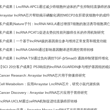
客户成果丨LncRNA-APC1通过减少癌细胞外泌体的产生抑制结直肠癌的
Arraystar lncRNA芯片帮助揭示磷酸化调控MECP2在肝星状细胞中的成
客户成果|Nature子刊：lncRNA NKILA通过增强T细胞的激活诱导细
客户成果丨lncRNA PCAT1促进去势抗性前列腺癌生长的作用机制研究
客户成果丨一个基于lncRNA簇的基因座位参与维持正常发育和视觉功能
客户成果丨lncRNA GMAN通过影响基因翻译进而调控胃癌转移
客户成果丨lncRNA TSI通过负向调控TGF-β/Smad3 通路抑制肾脏纤维化
【SCI 20分客户成果】P53响应的lncRNA GUARDIN参与维护基因组的稳
Cancer Research: Arraystar lncRNA芯片用于卵巢癌研究
Cell Metabolism：应用Arraystar LncRNA芯片，研究小鼠代谢疾病
Cancer Discovery：Arraystar lncRNA芯片应用于胃癌研究
lncRNA UICLM通过ceRNA机制促进结直肠癌肝转移
Hepatology文章：Arraystar Mouse LncRNA芯片应用于肝癌研究