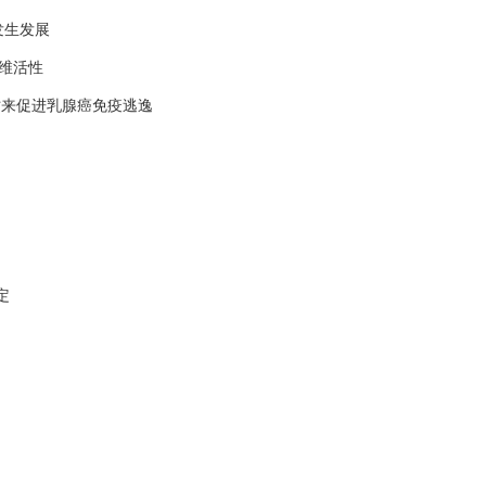
发生发展
纤维活性
胞凋亡来促进乳腺癌免疫逃逸
定