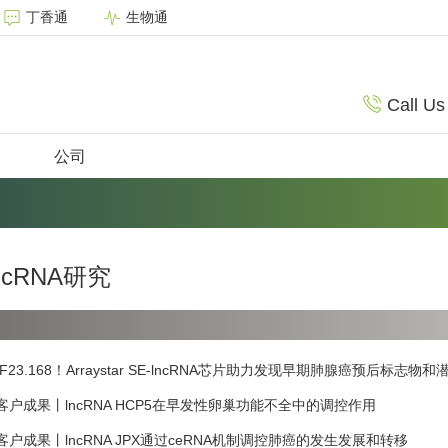
丁香通
生物通
Call Us
公司
ncRNA研究
IF23.168！Arraystar SE-lncRNA芯片助力发现早期肺腺癌预后标志物
客户成果丨lncRNA HCP5在早发性卵巢功能不全中的调控作用
客户成果丨lncRNA JPX通过ceRNA机制调控肺癌的发生发展和转移