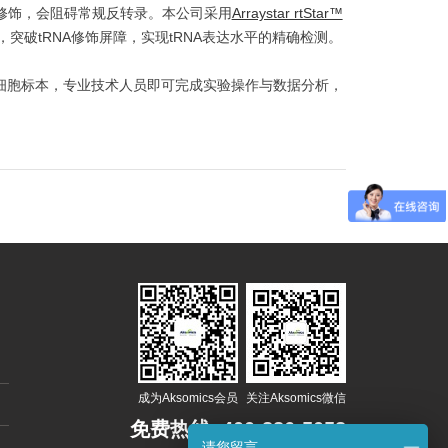
化修饰，会阻碍常规反转录。本公司采用
Arraystar rtStar™
突破tRNA修饰屏障，实现tRNA表达水平的精确检测。
织或细胞标本，专业技术人员即可完成实验操作与数据分析，
成为Aksomics会员
关注Aksomics微信
免费热线:
400-886-5058
请您留言