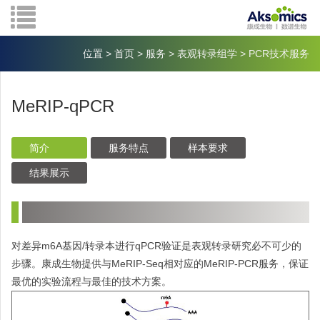
位置
>
首页
>
服务
>
表观转录组学
>
PCR技术服务
MeRIP-qPCR
简介
服务特点
样本要求
结果展示
m6A
/
qPCR
对差异
基因
转录本进行
验证是表观转录研究必不可少的
MeRIP-Seq
MeRIP-PCR
步骤。康成生物提供与
相对应的
服务，保证
最优的实验流程与最佳的技术方案。