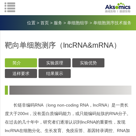
位置
>
首页
>
服务
>
单细胞组学
>
单细胞测序技术服务
靶向单细胞测序（lncRNA&mRNA）
简介
实验原理
实验优势
送样要求
结果展示
长链非编码
RNA
（
long non-coding RNA
，
lncRNA
）是一类长
度大于
200nt
，没有蛋白质编码能力，或只能编码短肽的
RNA
分子。
在过去的几十年中，研究者们逐渐认识到
lncRNA
的重要性，发现
lncRNA
在细胞分化、生长发育、免疫应答、基因转录调控、
RNA
加