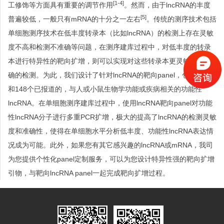
[1-4]
工修饰等方面具有重要的调节作用
。然而，由于
lncRNA
的丰度
[5]
普遍较低，一般只有
mRNA
的十分之一左右
。传统的测序技术包括
单细胞测序技术在低丰度转录本（比如
lncRNA
）的检测上存在灵敏
度不高和检测不准确等问题，在测序建库过程中，对低丰度的转录
本进行特异性的靶向扩增，则可以实现对这些转录本更灵敏、更准
确的检测。为此，我们设计了针对
lncRNA
的靶向
panel
，包含
315
个
和
148
个已报道的，与人或小鼠生物学功能或疾病相关的功能性
lncRNA
。在单细胞测序建库过程中，使用
lncRNA
靶向
panel
对功能
性
lncRNA
分子进行多重
PCR
扩增，极大的提高了
lncRNA
的检测灵敏
度和准确性，使得在单细胞水平分析低丰度、功能性
lncRNA
表达情
况成为可能。此外，如果您有其它感兴趣的
lncRNA
或
mRNA
，我司
为您提供个性化
panel
定制服务，可以为您设计特异性强的靶向扩增
引物，与靶向
lncRNA panel
一起完成靶向扩增过程。