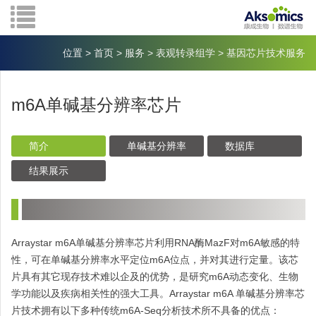
位置
>
首页
>
服务
>
表观转录组学
>
基因芯片技术服务
m6A单碱基分辨率芯片
简介
单碱基分辨率
数据库
结果展示
Arraystar m6A单碱基分辨率芯片利用RNA酶MazF对m6A敏感的特
性，可在单碱基分辨率水平定位m6A位点，并对其进行定量。该芯
片具有其它现存技术难以企及的优势，是研究m6A动态变化、生物
学功能以及疾病相关性的强大工具。Arraystar m6A 单碱基分辨率芯
片技术拥有以下多种传统m6A-Seq分析技术所不具备的优点：