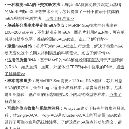
•
一种检测m6A的正交实验方法：
与以m6A抗体免疫共沉淀为基础
的MeRIP或miCLIP等技术不同，芯片提供了一种不依赖于抗体的
m6A系统性检测方法。
点击了解详情>>
•
单碱基分辨率水平定位m6A位点：
MeRIP-Seq技术的分辨率在
100~200 nt左右，不能精准定位m6A，而芯片利用MazF酶，可在单
碱基分辨率水平，准确检测m6ACA位点。
点击了解详情>>
•
定量m6A修饰：
芯片可对m6ACA位点进行定量，解决了检测m6A
动态变化这个长期未得到满足的科研需求。
点击了解详情>>
•
适用低质量RNA：
基于MazF的m6A酶促检测甚至适用于严重降解
的RNA，如从血清、血浆、外泌体或FFPE样本中提取的RNA。
点击
了解详情>>
•
样本需求量少：
与MeRIP-Seq需要> 120 ug RNA相比，芯片对总
RNA的要求量可低至1 ug，适用于稀有样本，珍贵病理样本，尤其
是组织部位、低产量的筛选细胞以及小的动物模型等样本。
点击了
解详情>>
•
可靠的位点收集与系统性注释：
Arraystar建立了特殊的收集注释流
程，对Single-ACA、Poly-ACA和Cluster-ACA上的可定量m6A位点
进行了可靠收集和系统性注释。了解这些m6A位点的功能意义，
请