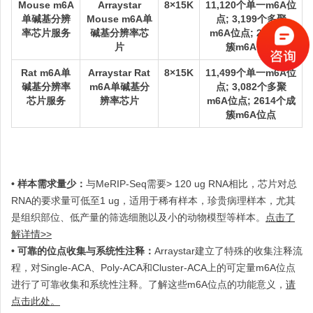
Mouse m6A
Arraystar
8×15K
11,120个单一m6A位
单碱基分辨
Mouse m6A单
点; 3,199个多聚
率芯片服务
碱基分辨率芯
m6A位点; 279个成
片
簇m6A位点
Rat m6A单
Arraystar Rat
8×15K
11,499个单一m6A位
碱基分辨率
m6A单碱基分
点; 3,082个多聚
芯片服务
辨率芯片
m6A位点; 2614个成
簇m6A位点
•
样本需求量少：
与MeRIP-Seq需要> 120 ug RNA相比，芯片对总
RNA的要求量可低至1 ug，适用于稀有样本，珍贵病理样本，尤其
是组织部位、低产量的筛选细胞以及小的动物模型等样本。
点击了
解详情>>
•
可靠的位点收集与系统性注释：
Arraystar建立了特殊的收集注释流
程，对Single-ACA、Poly-ACA和Cluster-ACA上的可定量m6A位点
进行了可靠收集和系统性注释。了解这些m6A位点的功能意义，
请
点击此处。