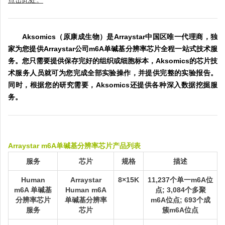
点击此处。
Aksomics（原康成生物）是Arraystar中国区唯一代理商，独
家为您提供Arraystar公司m6A单碱基分辨率芯片全程一站式技术服
务。您只需要提供保存完好的组织或细胞标本，Aksomics的芯片技
术服务人员就可为您完成全部实验操作，并提供完整的实验报告。
同时，根据您的研究需要，Aksomics还提供各种深入数据挖掘服
务。
Arraystar m6A单碱基分辨率芯片产品列表
服务
芯片
规格
描述
Human
Arraystar
8×15K
11,237个单一m6A位
m6A 单碱基
Human m6A
点; 3,084个多聚
分辨率芯片
单碱基分辨率
m6A位点; 693个成
服务
芯片
簇m6A位点