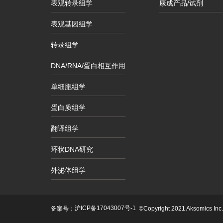
表观转录组学
康成产品/试剂
表观基因组学
转录组学
DNA/RNA/蛋白相互作用
单细胞组学
蛋白质组学
翻译组学
环状DNA研究
外泌体组学
沪ICP备17043007号-1
备案号：
©Copyright 2021 Aksomics Inc. A