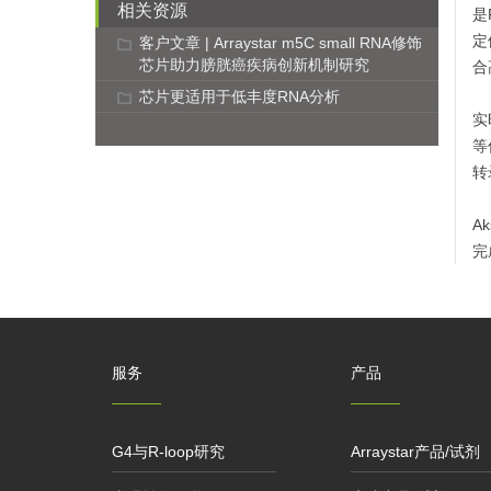
相关资源
是
定
客户文章 | Arraystar m5C small RNA修饰
芯片助力膀胱癌疾病创新机制研究
合
芯片更适用于低丰度RNA分析
实
等
转
A
完
服务
产品
G4与R-loop研究
Arraystar产品/试剂