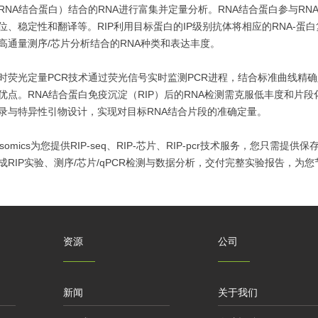
RNA结合蛋白）结合的RNA进行富集并定量分析。RNA结合蛋白参与R
位、稳定性和翻译等。RIP利用目标蛋白的IP级别抗体将相应的RNA-蛋
高通量测序/芯片分析结合的RNA种类和表达丰度。
时荧光定量PCR技术通过荧光信号实时监测PCR进程，结合标准曲线精
优点。RNA结合蛋白免疫沉淀（RIP）后的RNA检测需克服低丰度和片段化
录与特异性引物设计，实现对目标RNA结合片段的准确定量。
ksomics为您提供RIP-seq、RIP-芯片、RIP-pcr技术服务，您
成RIP实验、测序/芯片/qPCR检测与数据分析，交付完整实验报告，为
资源
公司
新闻
关于我们