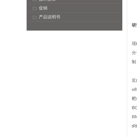
促销
产品说明书
研
现
分
制
近
o
靶
B
R
t