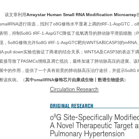
该文章利用
Arraystar Human Small RNA Modification Microarray
smallRNA进行筛选，找到了o8G修饰水平显著上调的tRF-1-AspGTC，
表明，抑制5o8G tRF-1-AspGTC降低了低氧诱导的肺动脉平滑肌细
现，5o8G修饰允许5o8G tRF-1-AspGTC靶向WNT5A和CASP3的m
NA pull down实验也验证了两者的结合关系；WNT5A及CASP3的表达下调通过B
直接导致了PASMCs增殖及凋亡抵抗，最终加速了肺动脉高压的进展。该研
展中的作用，提供了一个具有前景的肺动脉高压治疗途径，并提示5o8G tR
断该疾病。（
其中smallRNA修饰芯片由康成生物丨数谱生物提供
）