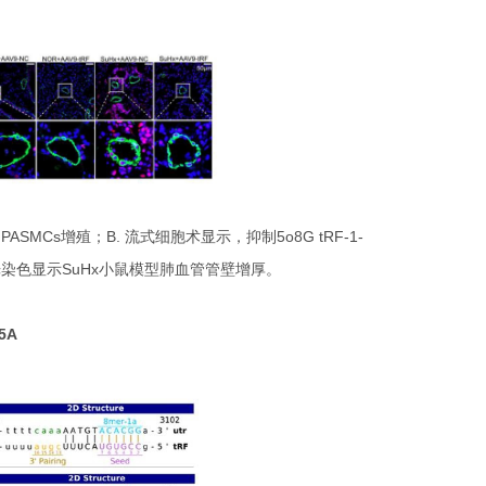
PASMCs增殖；B. 流式细胞术显示，抑制5o8G tRF-1-
荧光染色显示SuHx小鼠模型肺血管管壁增厚。
5A