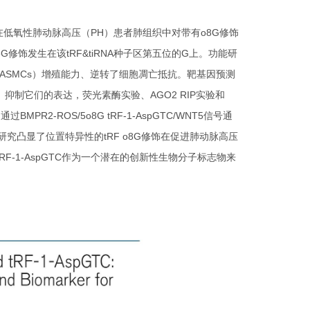
在低氧性肺动脉高压（PH）患者肺组织中对带有o8G修饰
o8G修饰发生在该tRF&tiRNA种子区第五位的G上。功能研
胞（PASMCs）增殖能力、逆转了细胞凋亡抵抗。靶基因预测
RNA、抑制它们的表达，荧光素酶实验、AGO2 RIP实验和
MPR2-ROS/5o8G tRF-1-AspGTC/WNT5信号通
究凸显了位置特异性的tRF o8G修饰在促进肺动脉高压
F-1-AspGTC作为一个潜在的创新性生物分子标志物来