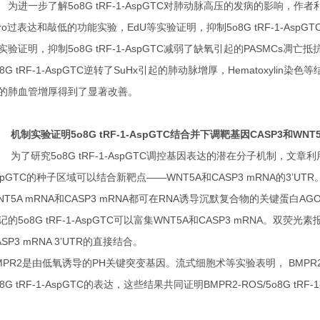
进一步了解5o8G tRF-1-AspGTC对肺动脉高压的发病的影响，作者利用5o8G t
itro过表达和敲低的功能实验，EdU等实验证明，抑制5o8G tRF-1-Asp
实验证明，抑制5o8G tRF-1-AspGTC减弱了缺氧引起的PASMCs凋亡抵
o8G tRF-1-AspGTC逆转了SuHx引起的肺动脉增厚，Hematoxylin染
的肺血管增厚得到了显著改善。
制实验证明5o8G tRF-1-AspGTC结合并下调靶基因CASP3和WNT
了研究5o8G tRF-1-AspGTC调控基因表达的潜在分子机制，文章利用m
spGTC的种子区域可以结合新靶点——WNT5A和CASP3 mRNA的3’UTR。AGO
NT5A mRNA和CASP3 mRNA都可在RNA诱导沉默复合物的关键蛋白AGO2
记的5o8G tRF-1-AspGTC可以富集WNT5A和CASP3 mRNA。双荧光素
ASP3 mRNA 3’UTR的直接结合。
MPR2是由低氧诱导的PH关键突变基因。流式细胞术等实验表明， BMPR
o8G tRF-1-AspGTC的表达，这些结果共同证明BMPR2-ROS/5o8G t