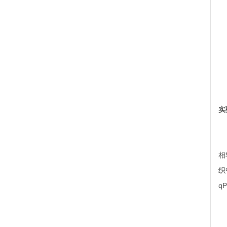
实
在
相
织
q
t