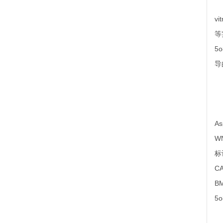
为
v
等
5
导
机
为
A
W
标
C
B
5