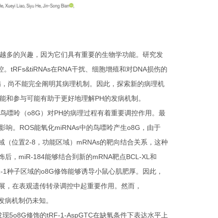
人们越来越多的兴趣，因为它们具有重要的生物学功能。研究发
。tRFs&tiRNAs在RNA干扰、细胞增殖和对DNA损伤的
病，尚不能完全阐明其病理机制。因此，探索新的病理机
s的功能和参与可能有助于更好地理解PH的发病机制。
鸟嘌呤（o8G）对PH的病理过程有着重要调控作用。最
响。ROS能氧化miRNAs中的鸟嘌呤产生o8G，由于
域（位置2-8，功能区域）mRNAs的靶向结合关系，这种
miR-184能够结合到新的mRNA靶点BCL-XL和
R-1种子区域的o8G修饰能够诱导小鼠心肌肥厚。因此，
发展，在表观遗传转录调控中起重要作用。然而，
PH的发病机制仍未知。
发现5o8G修饰的tRF-1-AspGTC在缺氧条件下表达水平上