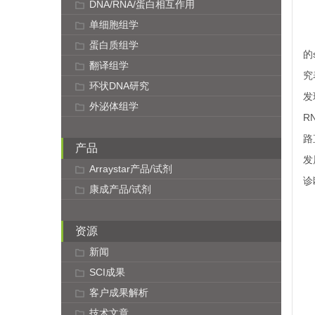
DNA/RNA/蛋白相互作用
单细胞组学
蛋白质组学
的
翻译组学
究
环状DNA研究
发
外泌体组学
R
路
产品
发
Arraystar产品/试剂
诊
康成产品/试剂
资源
新闻
SCI成果
客户成果解析
技术文章