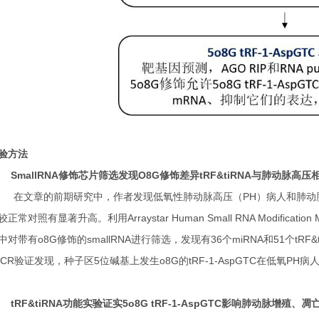
验方法
SmallRNA修饰芯片筛选发现O8G修饰差异tRF&tiRNA与肺动脉高压
文章的前期研究中，作者发现低氧性肺动脉高压（PH）病人和肺动脉平滑肌细
较正常对照有显著升高。利用Arraystar Human Small RNA Modifica
中对带有o8G修饰的smallRNA进行筛选，发现有36个miRNA和51个tRF&
PCR验证发现，种子区5位碱基上发生o8G的tRF-1-AspGTC在低氧P
RF&tiRNA功能实验证实5o8G tRF-1-AspGTC影响肺动脉增殖、