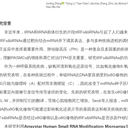
究背景
非近年来，tRNA和tRNA前体衍生的片段ttRFs&tiRNAs引起了
tRFs&tiRNAs通过靶向结合mRNA并下调其表达、参与多种疾病进程的调控
子反应中发挥着重要作用。肺动脉高压（PH）是一种复杂且多因素的疾
，理解PASMCs的增殖和凋亡对治疗PH至关重要。研究tRFs&tiRNA
作为一种呼吸系统疾病，缺氧环境和氧化还原信号、比如氧化修饰8-氧
的研究表明，在各种疾病过程中，单链RNA比DNA更容易受到o8G修饰的影
8G只能与腺嘌呤（A）配对而非胞嘧啶（C），因此改变了miRNAs种子区
标重定向能够引发信号传导途径的变化。先前的研究表明，在发生o8G修饰后，
CL-W，并抑制它们的翻译，导致心肌细胞死亡增加。Seok等人报道，mi
NA的o8G氧化修饰可能通过影响氧化还原介导的基因表达和相关疾病的
RFs&tiRNAs是否经过o8G修饰以及o8G修饰的tRFs&tiRNAs是否涉及
本研究利用
Arraystar Human Small RNA Modification Microarray