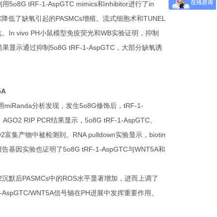
RF-1-AspGTC mimics和inhibitor进行了in
GTC降低了缺氧引起的PASMCs增殖。流式细胞术和TUNEL
抗。In vivo PH小鼠模型免疫荧光和WB实验证明，抑制
色等结果显示通过抑制5o8G tRF-1-AspGTC，大部分缺氧诱
5A
iRanda分析发现，发生5o8G修饰后，tRF-1-
2 RIP PCR结果显示，5o8G tRF-1-AspGTC、
富集产物中被检测到。RNA pulldown实验显示，biotin
报告基因实验也证明了5o8G tRF-1-AspGTC与WNT5A和
2沉默后PASMCs中的ROS水平显著增加，进而上调了
RF-1-AspGTC/WNT5A信号轴在PH进展中发挥重要作用。