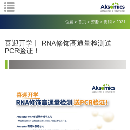
位置
>
首页
>
资源
>
促销
>
2021
喜迎开学丨 RNA修饰高通量检测送
PCR验证！