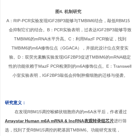
图
4.
机制研究
A：RIP-PCR实验发现IGF2BP3能够与TMBIM6结合，敲低RBM15
会抑制它们的结合。B：PCR实验表明，过表达IGF2BP3能够导致
TMBIM6的mRNA水平升高。C：利用MazF PCR验证，找到
TMBIM6的m6A修饰位点（GGACA），并据此设计位点突变实
验。D：双荧光素酶实验发现IGF2BP3促进TMBIM6的mRNA稳定
性的功能依赖于MazF PCR检测到的m6A修饰位点。E：Transwell
小室实验表明，IGF2BP3敲低会抑制肿瘤细胞的迁移与侵袭。
研究意义：
在发现RBM15调控喉鳞状细胞癌内的m6A水平后，作者通过
Arraystar Human m6A mRNA & lncRNA表观转录组芯片
进行筛
选，找到了受RBM15调控的靶基因TMBIM6。功能研究发现，