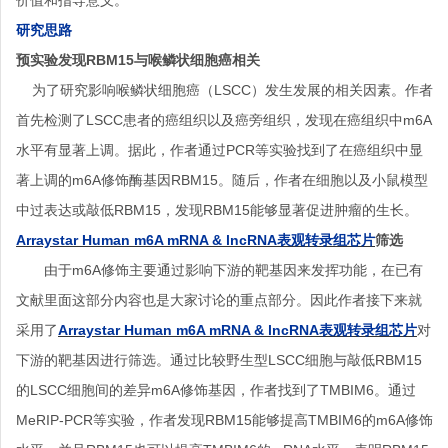
价值和指导意义。
研究思路
预实验发现
RBM15
与喉鳞状细胞癌相关
为了研究影响喉鳞状细胞癌（LSCC）发生发展的相关因素。作者
首先检测了LSCC患者的癌组织以及癌旁组织，发现在癌组织中m6A
水平有显著上调。据此，作者通过PCR等实验找到了在癌组织中显
著上调的m6A修饰酶基因RBM15。随后，作者在细胞以及小鼠模型
中过表达或敲低RBM15，发现RBM15能够显著促进肿瘤的生长。
Arraystar Human m6A mRNA & lncRNA表观转录组芯片
筛选
由于m6A修饰主要通过影响下游的靶基因来发挥功能，在已有
文献里面这部分内容也是大家讨论的重点部分。因此作者接下来就
采用了
Arraystar Human m6A mRNA & lncRNA表观转录组芯片
对
下游的靶基因进行筛选。通过比较野生型LSCC细胞与敲低RBM15
的LSCC细胞间的差异m6A修饰基因，作者找到了TMBIM6。通过
MeRIP-PCR等实验，作者发现RBM15能够提高TMBIM6的m6A修饰