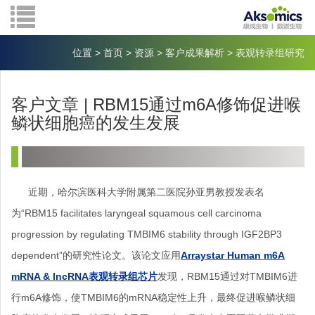
位置
>
首页
>
资源
>
客户成果解析
>
表观转录组研究
客户文章 | RBM15通过m6A修饰促进喉
鳞状细胞癌的发生发展
近期，哈尔滨医科大学附属第二医院孙亚男教授发表名
为“RBM15 facilitates laryngeal squamous cell carcinoma
progression by regulating TMBIM6 stability through IGF2BP3
dependent”的研究性论文。该论文应用
Arraystar Human m6A
mRNA & lncRNA表观转录组芯片
发现，RBM15通过对TMBIM6进
行m6A修饰，使TMBIM6的mRNA稳定性上升，最终促进喉鳞状细