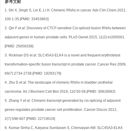
参考文献
1.
Shi X, Singh S, Lin E, Li H: Chimeric RNAs in cancer. Adv Clin Chem 2021,
100:1-35.[PMID: 33453863]
2.
Qin F
et al
: Discovery of CTCF-sensitive Cis-spliced fusion RNAs between
adjacent genes in human prostate cells. PLoS Genet 2015, 11(2):e1005001.
[PMID: 25658338]
3.
Rickman DS
et al
: SLC45A3-ELK4 is a novel and frequent erythroblast
transformation-specific fusion transcript in prostate cancer. Cancer Res 2009,
69(7):2734-2738.[PMID: 19293179]
4.
Zhu D
et al
: The landscape of chimeric RNAs in bladder urothelial
carcinoma. Int J Biochem Cell Biol 2019, 110:50-58.[PMID: 30818082]
5.
Zhang Y
et al
: Chimeric transcript generated by cis-splicing of adjacent
genes regulates prostate cancer cell proliferation. Cancer Discov 2012,
2(7):598-607.[PMID: 22719019]
6.
Kumar-Sinha C, Kalyana-Sundaram S, Chinnaiyan AM: SLC45A3-ELK4