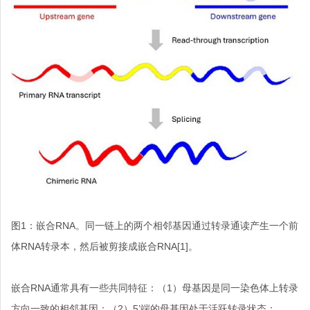
图
1
：嵌合
RNA
。
同一链上的两个相邻基因通过转录通读产生一个前
体
RNA
转录本，然后被剪接成嵌合
RNA
[1]
。
嵌合
RNA
通常具有一些共同特征：（
1
）母基因是同一染色体上转录
方向一致的相邻基因；（
2
）
5
’端的母基因处于活跃转录状态；