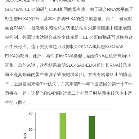
SLC45A3-ELK4
编码与
ELK4
相同的蛋白质。
由于
融合
RNA
水平低于
野生型
ELK4
的
1%
，
基本不影响
ELK4
的
蛋白质
总量
。然而，当
沉默
融合
RNA
时，雄激素依赖性和去势抵抗性前列腺癌细胞中
细胞增殖
被抑制。外源
过
表达融合
或突变体来
阻止
ELK4
蛋白翻译可以挽救这
种生长停滞。这个突变体也可以抑制
CDKN1A
和
其他
SLC45A3-
ELK4
的
靶点
。此外，与许多
lnc
RNA
类似，融合
RNA
在核分离物中
富集。总的来说，这些结果表明
SLC45A3-ELK4
通过其
RNA
转录本
而不是其翻译
的
蛋白
来
调节癌细胞增殖
[7]
。
在没有转录终止的情况
下，上游基因
末端
3’
ss
缺失
，而
其末端
5’
ss
与下游基因的第一个
3’ss
剪接在一起，这是当
RNAPII
到达第二个外显子时从新生转录本中产
生的（
图
2
）。