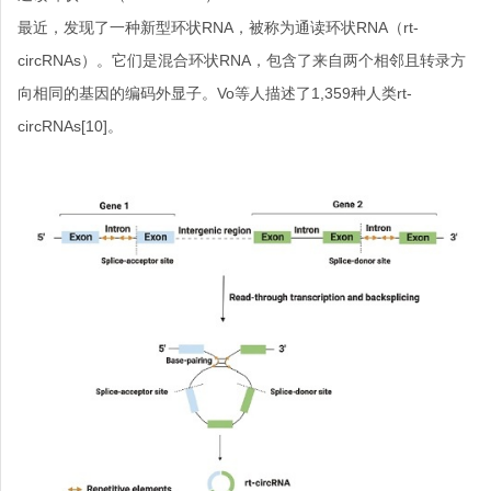
最近，发现了一种新型环状
RNA
，被称为通读环状
RNA
（
rt-
circRNAs
）。它们是混合环状
RNA
，包含了来自两个相邻且转录方
向相同的基因的编码外显子。
Vo
等人描述了
1,359
种人类
rt-
circRNAs
[10]
。