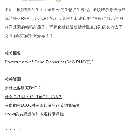
图
5
：
通读转录产生
rt-circRNAs
的生物发生过程。通读转录导致形成
混合环状
RNA
（
rt-circRNAs
），其中包括来自两个相邻且转录方向
相同基因的编码外显子。环状化过程通过携带重复序列的长内含子
之间的碱基配对来介导
[11]
。
相关服务
Downstream-of-Gene Transcript (DoG RNA)芯片
相关资源
为什么要研究DoG？
什么是基因下游（DoG）RNA？
在疾病中DoGs对基因转录的调节功能探究
DoGs的表观遗传和表观转录调控