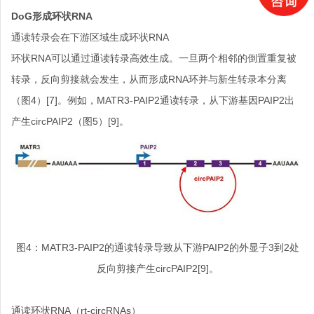
DoG
形成环状
RNA
通读转录会在下游区域生成环状
RNA
环状
RNA
可以通过通读转录高效生成。一旦两个相邻的倒置重复被
转录，反向剪接就会发生，从而形成
RNA
环并与新生转录本分离
（图
4
）
[7]
。例如，
MATR3-PAIP2
通读转录，从下游基因
PAIP2
出
产生
circPAIP2
（图
5
）
[9]
。
图
4
：
MATR3-PAIP2
的通读转录导致从下游
PAIP2
的外显子
3
到
2
处
反向剪接产生
circPAIP2
[9]
。
通读环状
RNA
（
rt-circRNAs
）