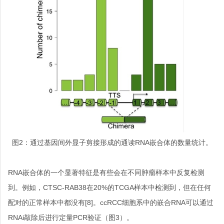
图
2
：
通过基因间外显子剪接形成的通读
RNA
嵌合体的数量统计。
RNA
嵌合体的一个显著特征是有些会在不同肿瘤样本中反复检测
到。例如，
CTSC-RAB38
在
20%
的
TCGA
样本中检测到，但在任何
配对的正常样本中都没有
[8]
。
ccRCC
细胞系中的嵌合
RNA
可以通过
RNAi
敲除后进行定量
PCR
验证（图
3
）。