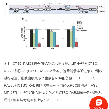
图
3
：
CTSC-RAB38
嵌合
RNA
位点示意图显示
siRNA
靶向
CTSC
、
RAB38
和嵌合的
CTSC-RAB38
转录本。这些转录本通过
qPCR
引物
进行定量。虚线曲线表示产生嵌合
RNA
的剪接。（
B
）
CTSC
、
RAB38
和
CTSC-RAB38
区域在三种不同的
ccRCC
细胞系（
FG2
、
MF
和
ER
）中经过
RNAi
敲除后的相对
CTSC-RAB38
嵌合
RNA
表达。
通过
T
检验与对照组相比较
*p<0.05
[8]
。