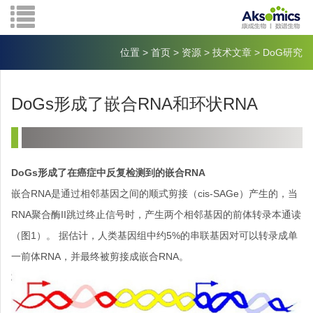
位置
>
首页
>
资源
>
技术文章
>
DoG研究
DoGs形成了嵌合RNA和环状RNA
DoGs
形成了在癌症中反复检测到的嵌合
RNA
嵌合
RNA
是通过相邻基因之间的顺式剪接（
cis-SAGe
）产生的，当
RNA
聚合酶
II
跳过终止信号时，产生两个相邻基因的前体转录本通读
（图
1
）。 据估计，人类基因组中约
5%
的串联基因对可以
转录成单
一前体
RNA
，并最终被剪接成嵌合
RNA
。