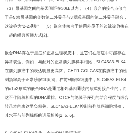
（
3
）母基因之间的基因间距在
30kb
以内；（
4
）嵌合的接合点倾向
于是
5
’端母基因的倒数第二外显子与
3
’端母基因的第二外显子融合，
这被称为“
2-2
规则”；（
5
）嵌合体倾向于使用外显子的边缘被剪接在
一起的经典剪接方式
[2]
。
嵌合
RNA
存在于癌症和正常生理状态中，
且
它们在癌症中可能
存在
异常
表达。例如，与配对
的
正常前列腺样本相比，
SLC45A3-ELK4
在前列腺癌中的表达明显更高
[3]
。
CHFR-GOLGA3
在膀胱癌中的检
测频率高于正常膀胱组织
[4]
。在前列腺癌细胞中，
SLC45A3-ELK4
的
e1e2
形式的嵌合
RNA
是通过相邻基因
通读
的顺式剪接产生的，而
这不伴随着相应的
DNA
重排。
CTCF
与
绝缘子序列
的结合程度
与嵌合
转录本的表达呈负相关。
SLC45A3-ELK4
控制前列腺癌细胞增殖，
其水平与前列腺癌的进展相关
[2, 5, 6]
。
SLC45A3-ELK4
作为一个
lnc
RNA
发挥功能