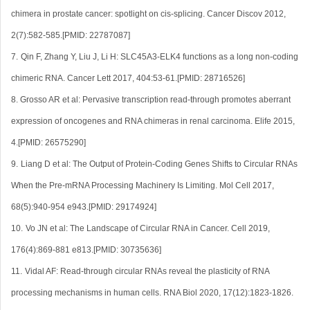
chimera in prostate cancer: spotlight on cis-splicing. Cancer Discov 2012,
2(7):582-585.[PMID: 22787087]
7.
Qin F, Zhang Y, Liu J, Li H: SLC45A3-ELK4 functions as a long non-coding
chimeric RNA. Cancer Lett 2017, 404:53-61.[PMID: 28716526]
8.
Grosso AR
et al
: Pervasive transcription read-through promotes aberrant
expression of oncogenes and RNA chimeras in renal carcinoma. Elife 2015,
4.[PMID: 26575290]
9.
Liang D
et al
: The Output of Protein-Coding Genes Shifts to Circular RNAs
When the Pre-mRNA Processing Machinery Is Limiting. Mol Cell 2017,
68(5):940-954 e943.[PMID: 29174924]
10.
Vo JN
et al
: The Landscape of Circular RNA in Cancer. Cell 2019,
176(4):869-881 e813.[PMID: 30735636]
11.
Vidal AF: Read-through circular RNAs reveal the plasticity of RNA
processing mechanisms in human cells. RNA Biol 2020, 17(12):1823-1826.