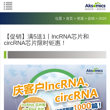
位置
>
首页
>
资源
>
促销
>
2020
【促销】满5送1丨lncRNA芯片和
circRNA芯片限时钜惠！