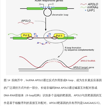
图 14 拟南芥中，lncRNA APOLO通过反式作用形成R-loop，成为生长素反应基因
的广泛调控方式中的一部分。长链非编码RNA APOLO通过碱基互补配对形成
DNA-RNA双链体（R-loop结构）识别多个远端的靶基因。APOLO与其靶基因的互
作是基于核酸序列的直接互补配对。APOLO靶基因的共有序列是GAAGAA(G/C)。