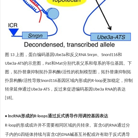
图 13 上图，蛋白编码基因Ube3a和反义RNA Snrpn、Snord116和
Ube3a-ATS的示意图，Pat和Mat分别代表父系和母系的等位基因。下
图，拓扑替康抑制拓扑异构酶I活性的机制模型图，拓扑替康抑制拓
扑异构酶I活性导致Snord116基因区域内形成的R-loop更加稳定，抑制
转录延伸通过Ube3a-ATS，反过来促进编码基因Ube3a RNA的表达
[18]。
• lncRNA形成的R-loops通过反式诱导作用调控基因表达
R-loop的形成或许并不需要相同区域的共转录。富含G的RNA通过分
子内的G四链体持续与富含C的DNA碱基互补配或许有助于反式诱导