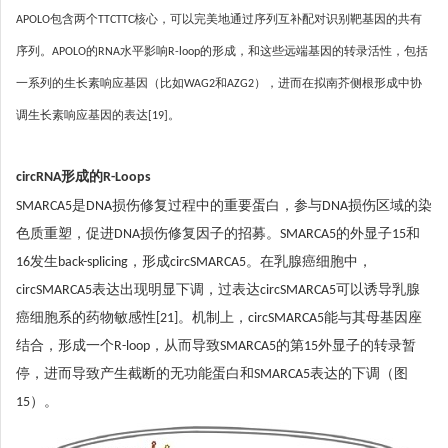
APOLO包含两个TTCTTC核心，可以完美地通过序列互补配对识别靶基因的共有
序列。APOLO的RNA水平影响R-loop的形成，和这些远端基因的转录活性，包括
一系列的生长素响应基因（比如WAG2和AZG2），进而在拟南芥侧根形成中协
调生长素响应基因的表达[19]。
circRNA形成的R-Loops
SMARCA5是DNA损伤修复过程中的重要蛋白，参与DNA损伤区域的染
色质重塑，促进DNA损伤修复因子的招募。SMARCA5的外显子15和
16发生back-splicing，形成circSMARCA5。在乳腺癌细胞中，
circSMARCA5表达出现明显下调，过表达circSMARCA5可以诱导乳腺
癌细胞系的药物敏感性[21]。机制上，circSMARCA5能与其母基因座
结合，形成一个R-loop，从而导致SMARCA5的第15外显子的转录暂
停，进而导致产生截断的无功能蛋白和SMARCA5表达的下调（图
15）。