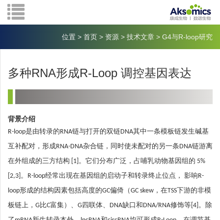
位置
>
首页
>
资源
>
技术文章
>
G4与R-loop研究
多种RNA形成R-Loop 调控基因表达
背景介绍
R-loop是由转录的RNA链与打开的双链DNA其中一条模板链发生碱基
互补配对，形成RNA-DNA杂合链，同时使未配对的另一条DNA链游离
在外组成的三方结构 [1]。它们分布广泛，占哺乳动物基因组的 5%
[2,3]。R-loop经常出现在基因组的启动子和转录终止位点， 影响R-
loop形成的结构因素包括高度的GC偏倚（GC skew，在TSS下游的非模
板链上，G比C富集）、G四联体、DNA缺口和DNA/RNA修饰等[4]。除