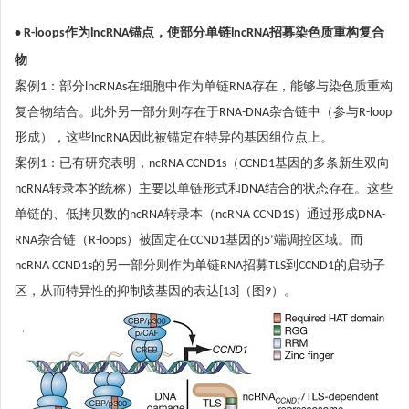
• R-loops作为lncRNA锚点，使部分单链lncRNA招募染色质重构复合
物
案例1：部分lncRNAs在细胞中作为单链RNA存在，能够与染色质重构
复合物结合。此外另一部分则存在于RNA-DNA杂合链中（参与R-loop
形成），这些lncRNA因此被锚定在特异的基因组位点上。
案例1：已有研究表明，ncRNA CCND1s（CCND1基因的多条新生双向
ncRNA转录本的统称）主要以单链形式和DNA结合的状态存在。这些
单链的、低拷贝数的ncRNA转录本（ncRNA CCND1S）通过形成DNA-
RNA杂合链（R-loops）被固定在CCND1基因的5’端调控区域。而
ncRNA CCND1s的另一部分则作为单链RNA招募TLS到CCND1的启动子
区，从而特异性的抑制该基因的表达[13]（图9）。