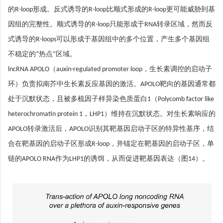
的R-loop形成。反式诱导的R-loop比顺式形成的R-loop更可能威胁到基
因组的完整性。顺式诱导的R-loop只能形成于RNA转录区域，然而反
式诱导的R-loops可以形成于基因组中的多个位置，产生多个基因组
不稳定的“热点”区域。
lncRNA APOLO（auxin-regulated promoter loop，生长素调控的启动子
环）负责拟南芥中生长素反应基因的激活。APOLO靶向的基因通常都
处于沉默状态，且被多梳因子样异染色质蛋白1（Polycomb factor like
heterochromatin protein 1，LHP1）维持在沉默状态。对生长素响应的
APOLO转录激活后，APOLO识别其靶基因启动子区的特异性基序，结
合在靶基因的启动子区形成R-loop，并锚定在靶基因的启动子区，单
链的APOLO RNA作为LHP1的诱饵，从而促进靶基因表达（图14）。