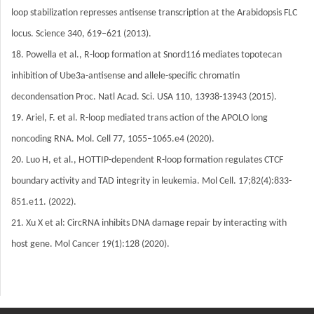
loop stabilization represses antisense transcription at the Arabidopsis FLC
locus. Science 340, 619–621 (2013).
18. Powella et al., R-loop formation at Snord116 mediates topotecan
inhibition of Ube3a-antisense and allele-specific chromatin
decondensation Proc. Natl Acad. Sci. USA 110, 13938-13943 (2015).
19. Ariel, F. et al. R-loop mediated trans action of the APOLO long
noncoding RNA. Mol. Cell 77, 1055–1065.e4 (2020).
20. Luo H, et al., HOTTIP-dependent R-loop formation regulates CTCF
boundary activity and TAD integrity in leukemia. Mol Cell. 17;82(4):833-
851.e11. (2022).
21. Xu X et al: CircRNA inhibits DNA damage repair by interacting with
host gene. Mol Cancer 19(1):128 (2020).