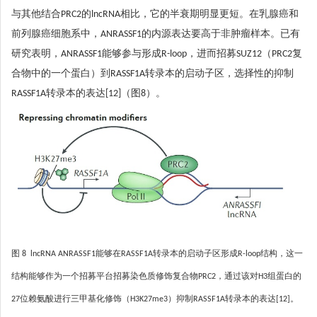
与其他结合PRC2的lncRNA相比，它的半衰期明显更短。在乳腺癌和
前列腺癌细胞系中，ANRASSF1的内源表达要高于非肿瘤样本。已有
研究表明，ANRASSF1能够参与形成R-loop，进而招募SUZ12（PRC2复
合物中的一个蛋白）到RASSF1A转录本的启动子区，选择性的抑制
RASSF1A转录本的表达[12]（图8）。
图 8 lncRNA ANRASSF1能够在RASSF1A转录本的启动子区形成R-loop结构，这一
结构能够作为一个招募平台招募染色质修饰复合物PRC2，通过该对H3组蛋白的
27位赖氨酸进行三甲基化修饰（H3K27me3）抑制RASSF1A转录本的表达[12]。