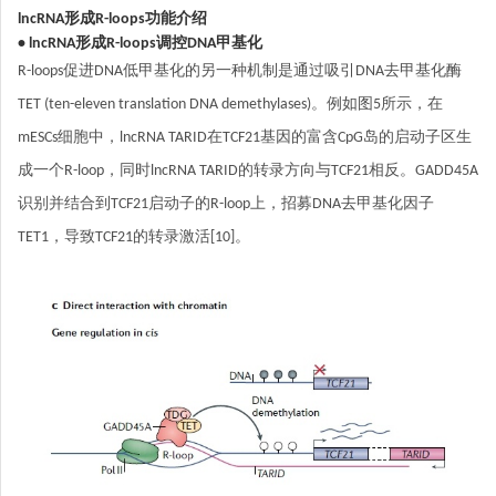
lncRNA形成R-loops功能介绍
• lncRNA形成R-loops调控DNA甲基化
R-loops促进DNA低甲基化的另一种机制是通过吸引DNA去甲基化酶
TET (ten-eleven translation DNA demethylases)。例如图5所示，在
mESCs细胞中，lncRNA TARID在TCF21基因的富含CpG岛的启动子区生
成一个R-loop，同时lncRNA TARID的转录方向与TCF21相反。GADD45A
识别并结合到TCF21启动子的R-loop上，招募DNA去甲基化因子
TET1，导致TCF21的转录激活[10]。