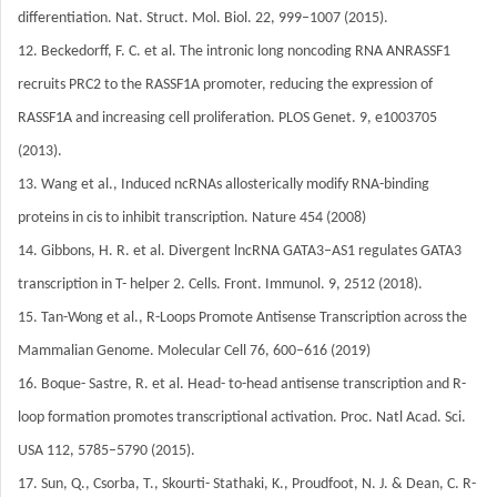
differentiation. Nat. Struct. Mol. Biol. 22, 999–1007 (2015).
12. Beckedorff, F. C. et al. The intronic long noncoding RNA ANRASSF1
recruits PRC2 to the RASSF1A promoter, reducing the expression of
RASSF1A and increasing cell proliferation. PLOS Genet. 9, e1003705
(2013).
13. Wang et al., Induced ncRNAs allosterically modify RNA-binding
proteins in cis to inhibit transcription. Nature 454 (2008)
14. Gibbons, H. R. et al. Divergent lncRNA GATA3–AS1 regulates GATA3
transcription in T- helper 2. Cells. Front. Immunol. 9, 2512 (2018).
15. Tan-Wong et al., R-Loops Promote Antisense Transcription across the
Mammalian Genome. Molecular Cell 76, 600–616 (2019)
16. Boque- Sastre, R. et al. Head- to-head antisense transcription and R-
loop formation promotes transcriptional activation. Proc. Natl Acad. Sci.
USA 112, 5785–5790 (2015).
17. Sun, Q., Csorba, T., Skourti- Stathaki, K., Proudfoot, N. J. & Dean, C. R-