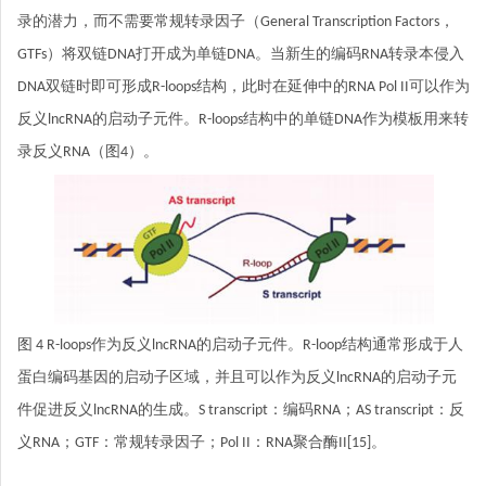
录的潜力，而不需要常规转录因子（General Transcription Factors，
GTFs）将双链DNA打开成为单链DNA。当新生的编码RNA转录本侵入
DNA双链时即可形成R-loops结构，此时在延伸中的RNA Pol II可以作为
反义lncRNA的启动子元件。R-loops结构中的单链DNA作为模板用来转
录反义RNA（图4）。
图 4 R-loops作为反义lncRNA的启动子元件。R-loop结构通常形成于人
蛋白编码基因的启动子区域，并且可以作为反义lncRNA的启动子元
件促进反义lncRNA的生成。S transcript：编码RNA；AS transcript：反
义RNA；GTF：常规转录因子；Pol II：RNA聚合酶II[15]。