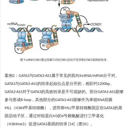
图 9 ncRNACCND1通过招募TLS到CCND1启动子区抑制CCND1基因的转录。
案例2：GATA3与GATA3-AS1属于常见的双向lncRNA/mRNA分子对。
GATA3与GATA3-AS1的转录起始位点是分开的，相距约1200bp。
GATA3-AS1对于GATA3的高效转录是不可或缺的。部分GATA3-AS1能够
参与形成R-loop，其他部分的GATA3-AS1能够作为单链RNA招募
MLL（H3K4甲基转移酶），进而将MLL甲基转移酶固定在GATA3的基
因启动子区，通过对组蛋白H3的4号赖氨酸进行三甲基化
（H3K4me3）促进GATA3基因的转录 [14]（图10）。