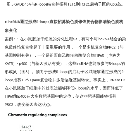
图 5 GADD45A与R-loops结合并招募TET1到TCF21启动子区的CpG岛。
• lncRNA通过形成R-loops直接招募染色质修饰复合物影响染色质构
象变化
案例 1：在小鼠胚胎干细胞的分化过程中，有两个与lncRNA结合的染
色质修饰复合物起了非常重要的作用，一个是多梳复合物PRC2（与
基因抑制有关），一个是组蛋白乙酰转移酶复合物TIP60（也称为
KAT5）- p400（与基因激活有关），这些lncRNA也能够参与R-loops的
形成[6]（图6）。倾向于形成R-loops的启动子区域能够通过形成的R-
loops招募TIP60-p400复合物并激活临近基因转录。事实上，RNase H1
在小鼠胚胎干细胞中的过表达能够降低R-loops的水平，因而降低了
TIP60和p400在大多数靶基因中的定位，使这些靶基因能够招募
PRC2，改变基因表达状态。