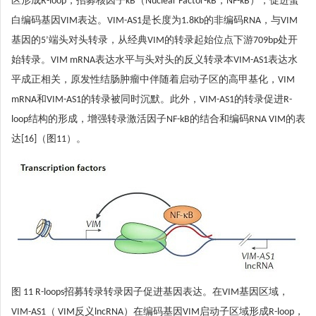
区形成R-loop，招募核因子κB（Nuclear Factor-κB，NF-κB），促进蛋
白编码基因VIM表达。VIM-AS1是长度为1.8Kb的非编码RNA，与VIM
基因的5’端头对头转录，从经典VIM的转录起始位点下游709bp处开
始转录。VIM mRNA表达水平与头对头的反义转录本VIM-AS1表达水
平成正相关，原发性结肠肿瘤中伴随着启动子区的高甲基化，VIM
mRNA和VIM-AS1的转录被同时沉默。此外，VIM-AS1的转录促进R-
loop结构的形成，增强转录激活因子NF-kB的结合和编码RNA VIM的表
达[16]（图11）。
图 11 R-loops招募转录转录因子促进基因表达。在VIM基因区域，
VIM-AS1（ VIM反义lncRNA）在编码基因VIM启动子区域形成R-loop，