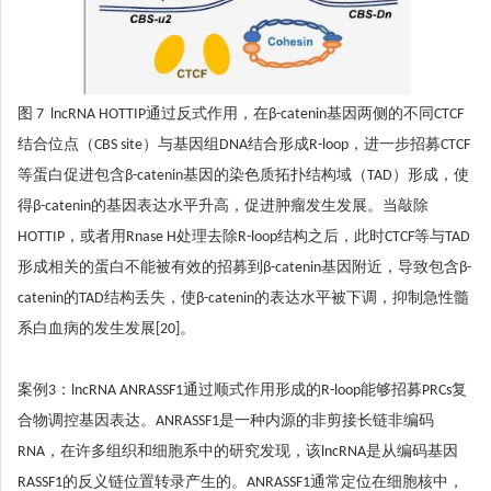
图 7 lncRNA HOTTIP通过反式作用，在β-catenin基因两侧的不同CTCF
结合位点（CBS site）与基因组DNA结合形成R-loop，进一步招募CTCF
等蛋白促进包含β-catenin基因的染色质拓扑结构域（TAD）形成，使
得β-catenin的基因表达水平升高，促进肿瘤发生发展。当敲除
HOTTIP，或者用Rnase H处理去除R-loop结构之后，此时CTCF等与TAD
形成相关的蛋白不能被有效的招募到β-catenin基因附近，导致包含β-
catenin的TAD结构丢失，使β-catenin的表达水平被下调，抑制急性髓
系白血病的发生发展[20]。
案例3：lncRNA ANRASSF1通过顺式作用形成的R-loop能够招募PRCs复
合物调控基因表达。ANRASSF1是一种内源的非剪接长链非编码
RNA，在许多组织和细胞系中的研究发现，该lncRNA是从编码基因
RASSF1的反义链位置转录产生的。ANRASSF1通常定位在细胞核中，