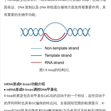
了mRNA新生转录本外，lncRNA和circRNA均可形成R-Loop，在调节基
因表达、DNA 复制以及 DNA 和组蛋白修饰方面发挥着重要作用，具
有重要的生物学功能。
图1 R-loop的结构[5]。
mRNA形成R-loops功能介绍
• mRNA形成R-loops调控DNA甲基化
R-loop积累是包含未甲基化CpG岛的启动子的一个特征，这些启动子
的序列同时也具有GC偏倚的特点[6]。全基因组范围的检测显示，R-
loops在DNA甲基化降低和DNA酶超敏性(与染色质可及性相关)增加的