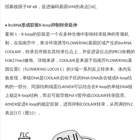
招募核因子NF-κB，促进编码基因VIM的表达[16]。
• lncRNA形成驻留R-loop抑制转录延伸
案例 1：R-loop的驻留是一个在多种生物中影响转录延伸的常规机
制，在拟南芥中，寒冷环境诱导FLOWERING基因区域产生的lncRNA
COOLAIR，转录后停留在其转录位点上，并促进该位点的PRC2依赖的
H3K27me3修饰。详细来讲，COOLAIR是来源于拟南芥FLOWERING基
因位置C（FLOWERING LOCUS C）的3’端一系列反义转录本。体内实
验发现，单链DNA是COOLAIR启动子区的RNA-DNA杂合链或R-loop结
构的一部分。同源结构域蛋白AtNDX可以结合在R-loop的单链DNA链
上稳定R-loop结构，而后可能导致Pol II暂停或COOLAIR转录阻滞。
AtNDX促进R-loop的稳定驻留，进而抑制COOLAIR转录，从而调控FLC
表达[17]（图12）。