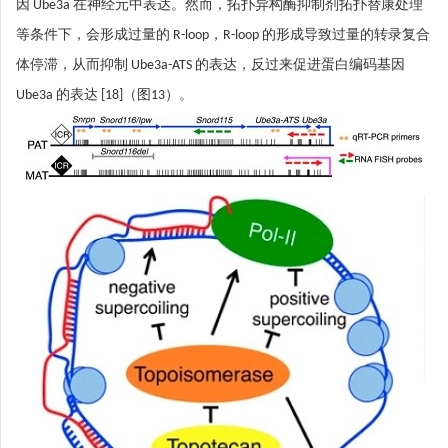
因 Ube3a 在神经元中表达。然而，拓扑异构酶抑制剂拓扑替康处理
等条件下，会形成过量的 R-loop，R-loop 的形成导致过量的转录复合
体停滞，从而抑制 Ube3a-ATS 的表达，反过来促进蛋白编码基因
Ube3a 的表达 [18]（图13）。