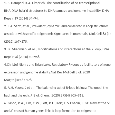
1. S. Hamperl, K.A. Cimprich, The contribution of co-transcriptional
RNA:DNA hybrid structures to DNA damage and genome instability, DNA
Repair 19 (2014) 84–94.
2. L.A. Sanz, et al., Prevalent, dynamic, and conserved R-Loop structures
associate with specific epigenomic signatures in mammals, Mol. Cell 63 (1)
(2016) 167–178.
3. Li. Miaomiao, et al., Modifications and interactions at the R-loop, DNA
Repair 96 (2020) 102958.
4.Christof Niehrs and Brian Luke, Regulatory R-loops as facilitators of gene
expression and genome stability.Nat Rev Mol Cell Biol. 2020
Mar;21(3):167-178.
5. A.H. Youssef, et al., The balancing act of R-loop biology: The good, the
bad, and the ugly, J. Biol. Chem. (2020) 295(4) 905–913.
6. Ginno, P. A., Lim, Y. W., Lott, P. L., Korf, I. & Chedin, F. GC skew at the 5’
and 3’ ends of human genes links R-loop formation to epigenetic