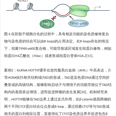
图 6 在胚胎干细胞分化的过程中，具有相反功能的染色质修饰复合
物与染色质的结合可以由R-loops的占用决定。在R-loops存在的情况
下，招募TIP60-p400复合物，可能导致该区域发生组蛋白修饰，例如
组蛋白H4乙酰化（H4ac）或者形成组蛋白变体H2A.Z[11]。
案例2：lncRNA HOTTIP通常在急性髓系白血病（AML）中高表达，介
导HOXA拓扑相关结构域(TAD)的形成，TAD是染色质DNA通过空间折
叠形成的高级结构，能够影响启动子与增强子的功能导致位于TAD结
构内的基因表达增强，进而促进肿瘤的发生发展[20]。机制研究表
明，HOTTIP能够在TAD边界上通过反式作用，在β-catenin基因两侧的
两个不同CTCF蛋白结合位点形成R-loop，通过招募CTCF等与TAD形成
相关的蛋白到相应位置，直接强化了CTCF染色质边界并促进包含β-