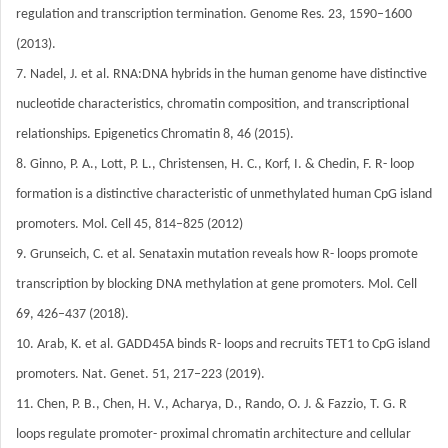
regulation and transcription termination. Genome Res. 23, 1590–1600
(2013).
7. Nadel, J. et al. RNA:DNA hybrids in the human genome have distinctive
nucleotide characteristics, chromatin composition, and transcriptional
relationships. Epigenetics Chromatin 8, 46 (2015).
8. Ginno, P. A., Lott, P. L., Christensen, H. C., Korf, I. & Chedin, F. R- loop
formation is a distinctive characteristic of unmethylated human CpG island
promoters. Mol. Cell 45, 814–825 (2012)
9. Grunseich, C. et al. Senataxin mutation reveals how R- loops promote
transcription by blocking DNA methylation at gene promoters. Mol. Cell
69, 426–437 (2018).
10. Arab, K. et al. GADD45A binds R- loops and recruits TET1 to CpG island
promoters. Nat. Genet. 51, 217–223 (2019).
11. Chen, P. B., Chen, H. V., Acharya, D., Rando, O. J. & Fazzio, T. G. R
loops regulate promoter- proximal chromatin architecture and cellular