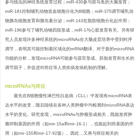
参与线虫的神经系统发育过程；miR-430参与斑马鱼的大脑发育；
miR-181控制哺乳动物造血细胞分化为B细胞；miR-375调节哺乳动
物胰岛细胞发育和胰岛素分泌；miR-143在脂肪细胞分化起作用；
miR-196参与了哺乳动物四肢形成，miR-1与心脏发育有关。另有研
究人员发现许多神经系统的microRNAs在大脑皮层培养中受到时序
调节，表明其可能控制着区域化的mRNA翻译。对于新的microRNA
功能的分析，发现microRNA可能参与器官形成、胚胎发育和生长的
调节因子，并促进对癌症等人类疾病发病机制的理解。
microRNAs与癌症
最先在B细胞慢性淋巴性白血病（CLL）中发现有microRNA表
达水平的改变，随后陆续在各种人类肿瘤中均检测到microRNA表达
水平的变化。研究发现，microRNAs与肿瘤形成相关，既能发挥肿
瘤抑制基因的作用（如mir-15a和mir-16-1），也能起到癌基因的作
用（如mir-155和mir-17-92簇）。因此，又将与癌症相关的