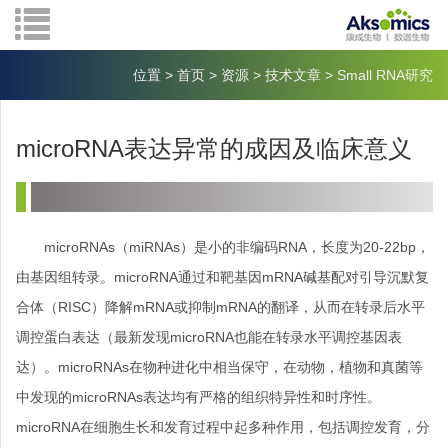
位置
>
首页
>
资源
>
技术文章
>
Small RNA研究
microRNA表达异常的成因及临床意义
microRNAs（miRNAs）是小的非编码RNA，长度为20-22bp，
由基因组转录。microRNA通过和靶基因mRNA碱基配对引导沉默复
合体（RISC）降解mRNA或抑制mRNA的翻译，从而在转录后水平
调控蛋白表达（最新发现microRNA也能在转录水平调控基因表
达）。microRNAs在物种进化中相当保守，在动物，植物和真菌等
中发现的microRNAs表达均有严格的组织特异性和时序性。
microRNA在细胞生长和发育过程中起多种作用，包括调控发育，分