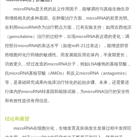
microRNAs是天然的反义作用因子，能够调控与真核生物生存
和增殖相关的多种基因。在肿瘤治疗方面，microRNA的前景光明。
在利用microRNA作为治疗靶点方面，已有实验支持：如用吉西他滨
（gemcitabine）治疗的过程中，出现microRNA表达谱的变化；调
控部分microRNA的表达水平（如使miR-21过表达），能增进胆管
癌细胞对化疗药物的敏感性。而发展能应用在体内，半衰期更长，
功效更久，经过改造的microRNA分子，例如LNA修饰的寡核苷酸，
抗microRNA寡核苷酸（AMOs）和反义microRNA（antagomirs）
等，是基础研究成果向临床治疗转化的起始步骤。未来，还需要进
行体内的microRNA转基因和敲除试验，为microRNA治疗的安全性
和有效性提供有用信息。
结论和展望
microRNA在细胞分化，生物发育及疾病发生发展过程中发挥巨