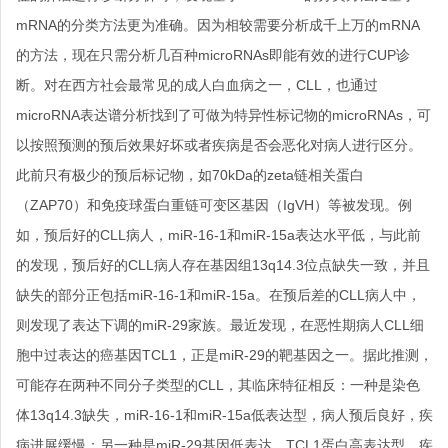
mRNA的分类方法更为准确。因为相较需要分析成千上万的mRNA
的方法，现在只需分析几百种microRNAs即能有效的进行CUP诊
断。对在西方社会最常见的成人白血病之一，CLL，也通过
microRNA表达谱分析找到了可做为特异性标记物的microRNAs，可
以按照预测的预后效果好坏或者疾病是否会恶化对病人进行区分。
此前只有极少的预后标记物，如70kDa的zeta链相关蛋白
（ZAP70）和免疫球蛋白重链可变区基因（IgVH）等被发现。例
如，预后好的CLL病人，miR-16-1和miR-15a表达水平低，与此前
的发现，预后好的CLL病人存在基因组13q14.3位点缺失一致，并且
缺失的部分正包括miR-16-1和miR-15a。在预后差的CLL病人中，
则发现了表达下调的miR-29家族。最近发现，在恶性期病人CLL细
胞中过表达的癌基因TCL1，正是miR-29的靶基因之一。据此推测，
可能存在两种不同分子类型的CLL，其临床特征相反：一种是染色
体13q14.3缺失，miR-16-1和miR-15a低表达型，病人预后良好，疾
病进展缓慢；另一种是miR-29基因低表达，TCL1蛋白高表达型，疾