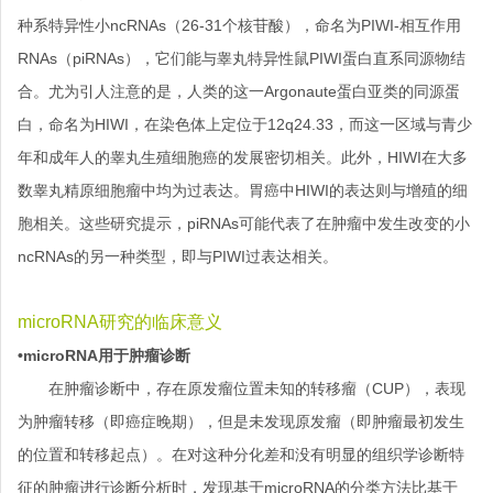
种系特异性小ncRNAs（26-31个核苷酸），命名为PIWI-相互作用
RNAs（piRNAs），它们能与睾丸特异性鼠PIWI蛋白直系同源物结
合。尤为引人注意的是，人类的这一Argonaute蛋白亚类的同源蛋
白，命名为HIWI，在染色体上定位于12q24.33，而这一区域与青少
年和成年人的睾丸生殖细胞癌的发展密切相关。此外，HIWI在大多
数睾丸精原细胞瘤中均为过表达。胃癌中HIWI的表达则与增殖的细
胞相关。这些研究提示，piRNAs可能代表了在肿瘤中发生改变的小
ncRNAs的另一种类型，即与PIWI过表达相关。
mic
roRNA研究的临床意义
•microRNA用于肿瘤诊断
在肿瘤诊断中，存在原发瘤位置未知的转移瘤（CUP），表现
为肿瘤转移（即癌症晚期），但是未发现原发瘤（即肿瘤最初发生
的位置和转移起点）。在对这种分化差和没有明显的组织学诊断特
征的肿瘤进行诊断分析时，发现基于microRNA的分类方法比基于