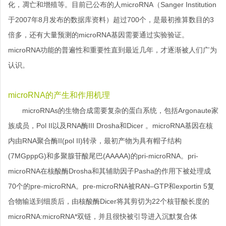
化，凋亡和增殖等。目前已公布的人microRNA（Sanger Institution
于2007年8月发布的数据库资料）超过700个，是最初推算数目的3
倍多，还有大量预测的microRNA基因需要通过实验验证。
microRNA功能的普遍性和重要性直到最近几年，才逐渐被人们广为
认识。
microRNA的产生和作用机理
microRNAs的生物合成需要复杂的蛋白系统，包括Argonaute家
族成员，Pol II以及RNA酶III Drosha和Dicer 。microRNA基因在核
内由RNA聚合酶II(pol II)转录，最初产物为具有帽子结构
(7MGpppG)和多聚腺苷酸尾巴(AAAAA)的pri-microRNA。pri-
microRNA在核酸酶Drosha和其辅助因子Pasha的作用下被处理成
70个的pre-microRNA。pre-microRNA被RAN–GTP和exportin 5复
合物输送到细质后，由核酸酶Dicer将其剪切为22个核苷酸长度的
microRNA:microRNA*双链，并且很快被引导进入沉默复合体