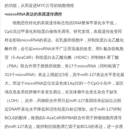
的功能，从而促进MYC介导的细胞增殖
•microRNA表达的表观遗传调控
细胞恶性转化的表观遗传标志包括DNA整体甲基化水平低，
CpG岛过甲基化和组蛋白修饰失调等。研究发现，表观遗传改变同
样会影响microRNA的表达。在乳腺癌细胞中，抑制组蛋白去乙酰化
酶作用，会引起microRNA水平广泛而迅速的改变。用5-氮杂脱氧胞
苷（5-AzaCdR）和组蛋白去乙酰化酶（HDAC）抑制物4-苯丁酸
（PBA）联合作用于膀胱癌细胞，有17个microRNA（同时检测了
313个microRNA）表达上调超过3倍，其中miR-127表达水平变化最
大。而这个microRNA定位在染色体14q32的一个CpG小岛中，该区
域在造血系统肿瘤中多发生易位，在实体瘤中会发生杂合子缺失
（LOH）。此外，药物联合作用引起miR-127基因转录起始位点附
近DNA甲基化水平降低和活性组蛋白标记增加。由于miR-127抑制
BCL6的翻译，推测由5-AzaCdR和PBA联合作用于肿瘤细胞而诱导
的miR-127表达，能抑制抗细胞凋亡因子如BCL6的表达，进一步诱