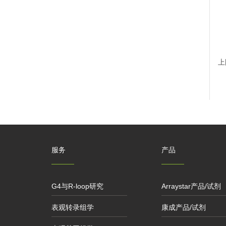
上
服务
产品
G4与R-loop研究
Arraystar产品/试剂
表观转录组学
康成产品/试剂