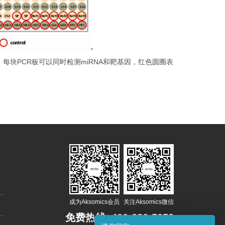
意图：每块PCR板可以同时检测miRNA和靶基因，红色圆圈表
成为Aksomics会员
关注Aksomics微信
免费热线:
400-886-5058