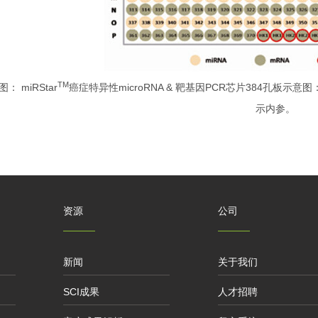
TM
图： miRStar
癌症特异性microRNA & 靶基因PCR芯片384孔板示
示内参。
资源
公司
新闻
关于我们
SCI成果
人才招聘