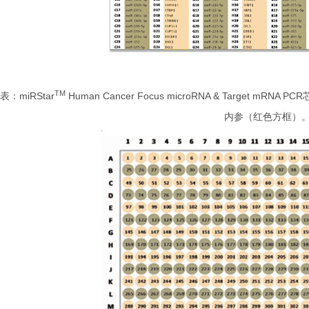
TM
表：miRStar
Human Cancer Focus microRNA & Target 
内参（红色方框）