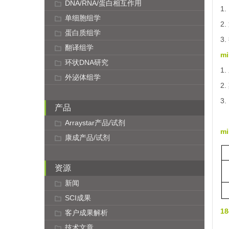
DNA/RNA/蛋白相互作用
1
单细胞组学
2
蛋白质组学
3
翻译组学
mi
环状DNA研究
1
外泌体组学
2
3
产品
Arraystar产品/试剂
m
康成产品/试剂
资源
新闻
SCI成果
1
客户成果解析
技术文章