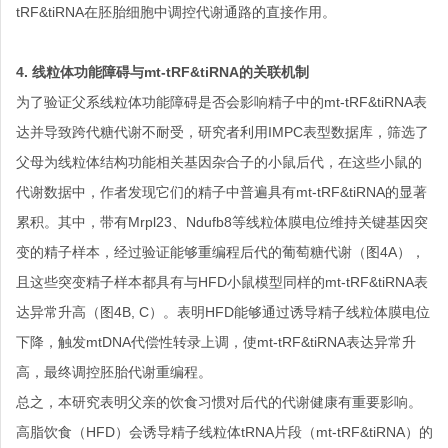
tRF&tiRNA在胚胎细胞中调控代谢通路的直接作用。
4. 线粒体功能障碍与mt-tRF&tiRNA的关联机制
为了验证父系线粒体功能障碍是否会影响精子中的mt-tRF&tiRNA表
达并导致跨代糖代谢不耐受，研究者利用IMPC表型数据库，筛选了
父母为线粒体结构功能相关基因杂合子的小鼠后代，在这些小鼠的
代谢数据中，作者发现它们的精子中普遍具有mt-tRF&tiRNA的显著
累积。其中，带有Mrpl23、Ndufb8等线粒体膜电位维持关键基因突
变的精子样本，经过验证能够重编程后代的葡萄糖代谢（图4A），
且这些突变精子样本都具有与HFD小鼠模型同样的mt-tRF&tiRNA表
达异常升高（图4B, C）。表明HFD能够通过诱导精子线粒体膜电位
下降，触发mtDNA代偿性转录上调，使mt-tRF&tiRNA表达异常升
高，最终调控胚胎代谢重编程。
总之，本研究表明父亲的饮食习惯对后代的代谢健康有重要影响。
高脂饮食（HFD）会诱导精子线粒体tRNA片段（mt-tRF&tiRNA）的