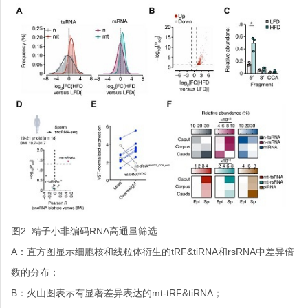
图2. 精子小非编码RNA高通量筛选
A：直方图显示细胞核和线粒体衍生的tRF&tiRNA和rsRNA中差异倍
数的分布；
B：火山图表示有显著差异表达的mt-tRF&tiRNA；