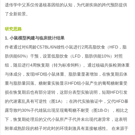
遗传学中父系仅传递核基因组的认知，为代谢疾病的跨代预防提供
了全新前景。
研究思路
1. 小鼠模型构建与临床统计结果
作者通过对6周龄C57BL/6N雄性小鼠进行2周高脂饮食（HFD，脂
肪供能60%）干预，设置低脂饮食（LFD，脂肪供能10%）对照
组，随后进行4周恢复期（转为标准饲料）。通过核磁共振检测体重
与体成分，发现HFD组小鼠体重、脂肪量显著增加，在恢复期后体
重与脂肪量回落。糖耐量实验显示HFD组小鼠产生的葡萄糖耐量受
损在恢复期后也有部分逆转，这部分表型实验说明，短期HFD引发
的代谢紊乱具有可逆性（图1A）；在跨代实验验证中，父代HFD暴
露导致约30%子代雄鼠出现呈现葡萄糖不耐受（图1B-D），相比之
下，恢复期处理后的父代小鼠所产子代并未出现代谢异常，这表明
附睾成熟阶段的精子对此时的环境刺激具有直接敏感性。 在来源于