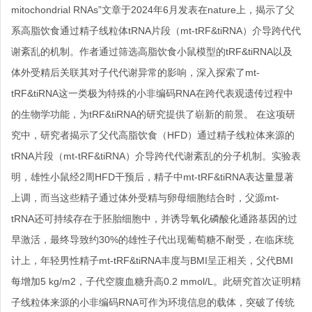
mitochondrial RNAs”文章于2024年6月发表在nature上，揭示了父
系高脂饮食通过精子线粒体tRNA片段（mt-tRF&tiRNA）介导跨代代
谢紊乱的机制。作者通过筛选高脂饮食小鼠模型的tRF&tiRNA以及
体外受精后关联其对子代代谢异常的影响，深入探索了mt-
tRF&tiRNA这一类极为特殊的小非编码RNA在跨代表观遗传过程中
的生物学功能，为tRF&tiRNA的研究提供了崭新的前景。 在这项研
究中，研究者揭示了父代高脂饮食（HFD）通过精子线粒体来源的
tRNA片段（mt-tRF&tiRNA）介导跨代代谢紊乱的分子机制。实验表
明，雄性小鼠经2周HFD干预后，精子中mt-tRF&tiRNA表达量显著
上调，而当这些精子通过体外受精与卵母细胞结合时，父源mt-
tRNA还可持续存在于胚胎细胞中，并诱导氧化磷酸化通路基因的过
早激活，最终导致约30%的雄性子代出现葡萄糖不耐受，在临床统
计上，年轻男性精子mt-tRF&tiRNA丰度与BMI呈正相关，父代BMI
每增加5 kg/m2，子代空腹血糖升高0.2 mmol/L。此研究首次证明精
子线粒体来源的小非编码RNA可作为环境信息的载体，突破了传统