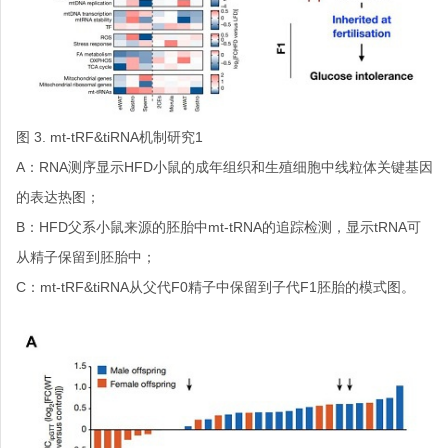
图 3. mt-tRF&tiRNA机制研究1
A：RNA测序显示HFD小鼠的成年组织和生殖细胞中线粒体关键基因
的表达热图；
B：HFD父系小鼠来源的胚胎中mt-tRNA的追踪检测，显示tRNA可
从精子保留到胚胎中；
C：mt-tRF&tiRNA从父代F0精子中保留到子代F1胚胎的模式图。