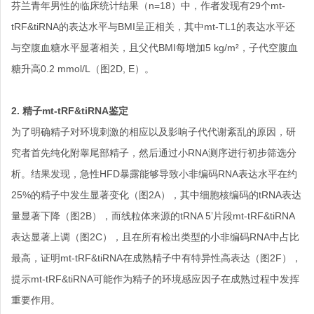
芬兰青年男性的临床统计结果（n=18）中，作者发现有29个mt-
tRF&tiRNA的表达水平与BMI呈正相关，其中mt-TL1的表达水平还
与空腹血糖水平显著相关，且父代BMI每增加5 kg/m²，子代空腹血
糖升高0.2 mmol/L（图2D, E）。
2. 精子mt-tRF&tiRNA鉴定
为了明确精子对环境刺激的相应以及影响子代代谢紊乱的原因，研
究者首先纯化附睾尾部精子，然后通过小RNA测序进行初步筛选分
析。结果发现，急性HFD暴露能够导致小非编码RNA表达水平在约
25%的精子中发生显著变化（图2A），其中细胞核编码的tRNA表达
量显著下降（图2B），而线粒体来源的tRNA 5’片段mt-tRF&tiRNA
表达显著上调（图2C），且在所有检出类型的小非编码RNA中占比
最高，证明mt-tRF&tiRNA在成熟精子中有特异性高表达（图2F），
提示mt-tRF&tiRNA可能作为精子的环境感应因子在成熟过程中发挥
重要作用。