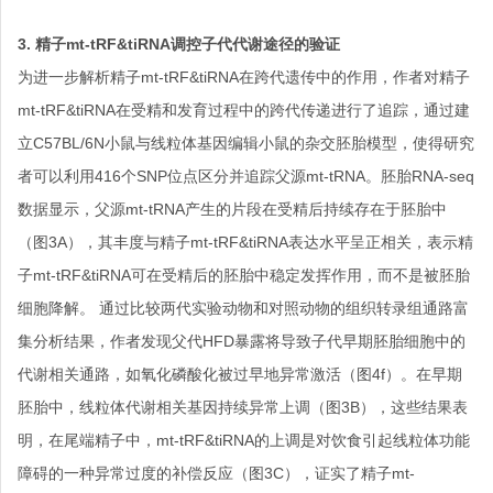
3. 精子mt-tRF&tiRNA调控子代代谢途径的验证
为进一步解析精子mt-tRF&tiRNA在跨代遗传中的作用，作者对精子
mt-tRF&tiRNA在受精和发育过程中的跨代传递进行了追踪，通过建
立C57BL/6N小鼠与线粒体基因编辑小鼠的杂交胚胎模型，使得研究
者可以利用416个SNP位点区分并追踪父源mt-tRNA。胚胎RNA-seq
数据显示，父源mt-tRNA产生的片段在受精后持续存在于胚胎中
（图3A），其丰度与精子mt-tRF&tiRNA表达水平呈正相关，表示精
子mt-tRF&tiRNA可在受精后的胚胎中稳定发挥作用，而不是被胚胎
细胞降解。 通过比较两代实验动物和对照动物的组织转录组通路富
集分析结果，作者发现父代HFD暴露将导致子代早期胚胎细胞中的
代谢相关通路，如氧化磷酸化被过早地异常激活（图4f）。在早期
胚胎中，线粒体代谢相关基因持续异常上调（图3B），这些结果表
明，在尾端精子中，mt-tRF&tiRNA的上调是对饮食引起线粒体功能
障碍的一种异常过度的补偿反应（图3C），证实了精子mt-